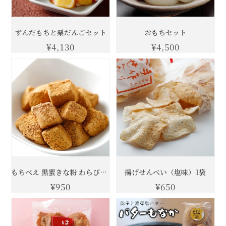
ずんだもちと栗だんごセット
おもちセット
¥4,130
¥4,500
もちべえ 黒蜜きな粉 わらびもち1箱
揚げせんべい（塩味）1袋
¥950
¥650