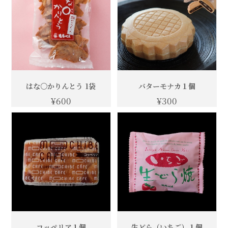
はな○かりんとう 1袋
バターモナカ１個
¥600
¥300
コッペリア１個
生どら（いちご）１個