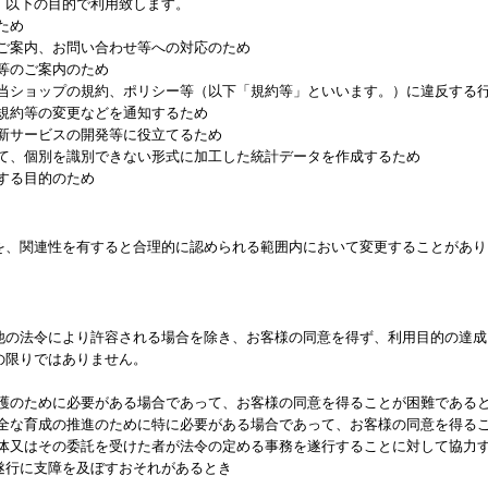
、以下の目的で利用致します。
ため
るご案内、お問い合わせ等への対応のため
等のご案内のため
る当ショップの規約、ポリシー等（以下「規約等」といいます。）に違反する
る規約等の変更などを通知するため
、新サービスの開発等に役立てるため
して、個別を識別できない形式に加工した統計データを作成するため
する目的のため
を、関連性を有すると合理的に認められる範囲内において変更することがあり
他の法令により許容される場合を除き、お客様の同意を得ず、利用目的の達成
の限りではありません。
保護のために必要がある場合であって、お客様の同意を得ることが困難である
健全な育成の推進のために特に必要がある場合であって、お客様の同意を得る
団体又はその委託を受けた者が法令の定める事務を遂行することに対して協力
遂行に支障を及ぼすおそれがあるとき