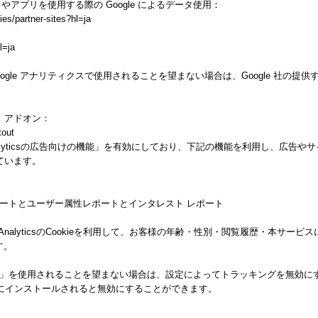
トやアプリを使用する際の Google によるデータ使用：
ies/partner-sites?hl=ja
l=ja
gle アナリティクスで使用されることを望まない場合は、Google 社の提供する
ト アドオン：
tout
alyticsの広告向けの機能」を有効にしており、下記の機能を利用し、広告やサイト改善の
しています。
ー属性レポートとユーザー属性レポートとインタレスト レポート
 AnalyticsのCookieを利用して、お客様の年齢・性別・閲覧履歴・本サ
す。
向けの機能」を使用されることを望まない場合は、設定によってトラッキングを無効にすること
ザにインストールされると無効にすることができます。