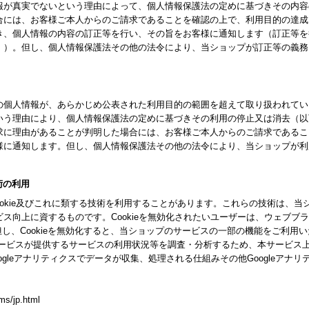
報が真実でないという理由によって、個人情報保護法の定めに基づきその内容
合には、お客様ご本人からのご請求であることを確認の上で、利用目的の達成
き、個人情報の内容の訂正等を行い、その旨をお客様に通知します（訂正等を
。）。但し、個人情報保護法その他の法令により、当ショップが訂正等の義務
の個人情報が、あらかじめ公表された利用目的の範囲を超えて取り扱われてい
いう理由により、個人情報保護法の定めに基づきその利用の停止又は消去（以
求に理由があることが判明した場合には、お客様ご本人からのご請求であるこ
様に通知します。但し、個人情報保護法その他の法令により、当ショップが利
技術の利用
ookie及びこれに類する技術を利用することがあります。これらの技術は、
ス向上に資するものです。Cookieを無効化されたいユーザーは、ウェブブ
。但し、Cookieを無効化すると、当ショップのサービスの一部の機能をご利用
スが提供するサービスの利用状況等を調査・分析するため、本サービス上に Goog
gleアナリティクスでデータが収集、処理される仕組みその他Googleアナ
ms/jp.html